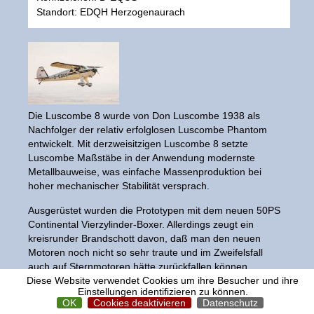
Standort: EDQH Herzogenaurach
Die Luscombe 8 wurde von Don Luscombe 1938 als
Nachfolger der relativ erfolglosen Luscombe Phantom
entwickelt. Mit derzweisitzigen Luscombe 8 setzte
Luscombe Maßstäbe in der Anwendung modernste
Metallbauweise, was einfache Massenproduktion bei
hoher mechanischer Stabilität versprach.
Ausgerüstet wurden die Prototypen mit dem neuen 50PS
Continental Vierzylinder-Boxer. Allerdings zeugt ein
kreisrunder Brandschott davon, daß man den neuen
Motoren noch nicht so sehr traute und im Zweifelsfall
auch auf Sternmotoren hätte zurückfallen können.
Diese Website verwendet Cookies um ihre Besucher und ihre
Im Laufe der Folgejahre wurde die Luscombe 8
Einstellungen identifizieren zu können.
OK
Cookies deaktivieren
Datenschutz
konsequent weiterentwickelt. Die bespannte Tragfläche