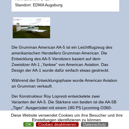
Standort: EDMA Augsburg
Die Grumman American AA-5 ist ein Leichtflugzeug des
amerikanischen Herstellers Grumman American. Die
Entwicklung des AA-5 Viersitzers basiert auf dem
Zweisitzer AA-1 „Yankee“ von American
Aviation.
Das
Design der AA-1 wurde dafür einfach etwas gestreckt.
Während der Entwicklungsphase wurde American Aviation
an Grumman verkauft.
Der Konstrukteur Roy Lopresti entwickelete zwei
Varianten der AA-5. Die Stärkere von beiden ist die AA-5B
„Tiger“. Ausgerüstet mit einem 180 PS Lycoming O360-
A4K, starrem Propeller und starrem Fahrwerk. Sie besitzt
Diese Website verwendet Cookies um ihre Besucher und ihre
zwei Flächentanks mit ca. 199 Litern Fassungsvermögen.
Einstellungen identifizieren zu können.
OK
Cookies deaktivieren
Datenschutz
Die Abflugmasse beträgt 1.089 kg und die