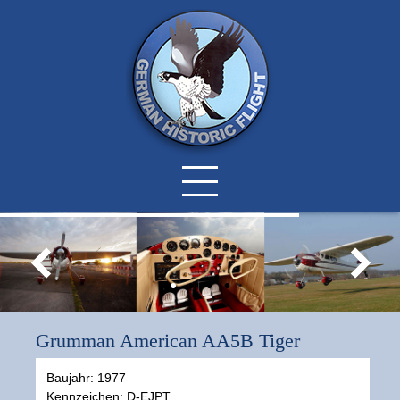
Grumman American AA5B Tiger
Baujahr: 1977
Kennzeichen: D-EJPT